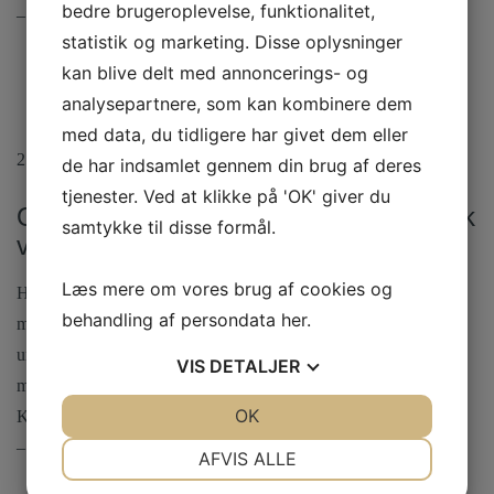
bedre brugeroplevelse, funktionalitet,
– Peter Sørensen
statistik og marketing. Disse oplysninger
kan blive delt med annoncerings- og
analysepartnere, som kan kombinere dem
med data, du tidligere har givet dem eller
25. november. 2019
de har indsamlet gennem din brug af deres
tjenester. Ved at klikke på 'OK' giver du
Overnatning med afrikansk mad, fransk
samtykke til disse formål.
vin og helt unik stemning
Læs mere om vores brug af cookies og
Har netop overnattet på kroen fra søndag til mandag. Dejlig
behandling af persondata
her
.
mad og vin (og rigeligt af det;-)), men vigtigst af alt, en utrolig
unik, rar og speciel stemning. Har sjældent grint så meget på
VIS
DETALJER
meget en aften, og smilet var der stadig, da vi kørte fra stedet.
JA
NEJ
OK
JA
NEJ
Kroen skal opleves, hvis du vil prøve noget, ingen andre har :-)
– Allan
NØDVENDIGE
PRÆFERENCER
AFVIS ALLE
JA
NEJ
JA
NEJ