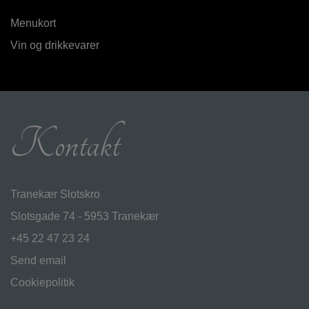
Menukort
Vin og drikkevarer
Kontakt
Tranekær Slotskro
Slotsgade 74 - 5953 Tranekær
+45 22 47 23 24
Send email
Cookiepolitik